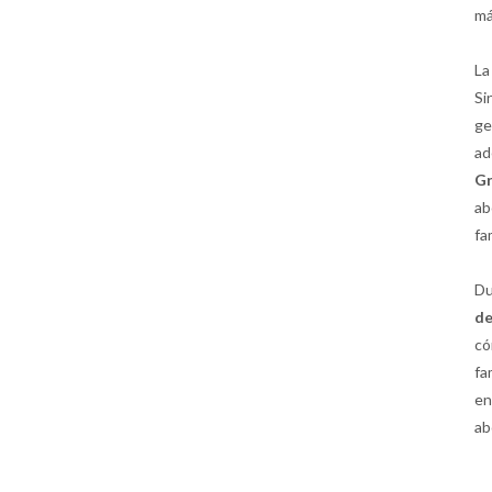
má
La
Si
ge
ad
Gr
ab
fa
Du
de
có
fa
en
ab