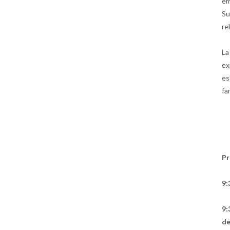
em
Su
re
La
ex
es
fa
P
9:
9:
de