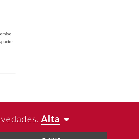
romiso
espacios
novedades.
Alta