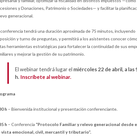
presarial y familiar, optimizar la fiscalidad en distintos impuestos —como
cesiones y Donaciones, Patrimonio o Sociedades— y facilitar la planificac
levo generacional.
 conferencia tendrá una duración aproximada de 75 minutos, incluyendo
posición y turno de preguntas, y permitirá a los asistentes conocer cómo
tas herramientas estratégicas para fortalecer la continuidad de sus em
miliares y mejorar la gestión de su patrimonio.
El webinar tendrá lugar el
miércoles 22 de abril, a las
h.
Inscríbete al webinar.
rograma
30 h
– Bienvenida institucional y presentación conferenciante.
35 h
– Conferencia
“Protocolo Familiar y relevo generacional desde e
 vista emocional, civil, mercantil y tributario”.