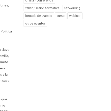
charla / conferencia
ciones,
taller / sesión formativa
networking
jornada de trabajo
curso
webinar
otros eventos
Política
 clave
amilia,
ermite
resa
s a la
en caso
a que
onio