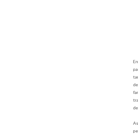
En
pa
ta
de
fa
tr
de
As
pe