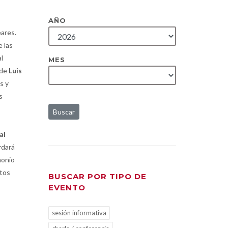
AÑO
eares.
e las
al
MES
 de
Luis
s y
s
Buscar
al
rdará
monio
ctos
BUSCAR POR TIPO DE
EVENTO
sesión informativa