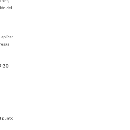
 IRPF,
ión del
 aplicar
presas
 9:30
l punto