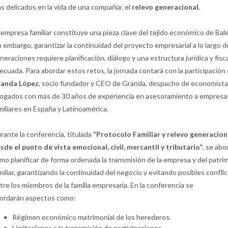
s delicados en la vida de una compañía: el
relevo generacional.
 empresa familiar constituye una pieza clave del tejido económico de Bal
n embargo, garantizar la continuidad del proyecto empresarial a lo largo d
neraciones requiere planificación, diálogo y una estructura jurídica y fisc
ecuada. Para abordar estos retos, la jornada contará con la participación
anda López
, socio fundador y CEO de Granda, despacho de economista
ogados con más de 30 años de experiencia en asesoramiento a empresa
miliares en España y Latinoamérica.
rante la conferencia, titulada
“Protocolo Familiar y relevo generacion
sde el punto de vista emocional, civil, mercantil y tributario”
, se abo
mo planificar de forma ordenada la transmisión de la empresa y del patri
miliar, garantizando la continuidad del negocio y evitando posibles confli
tre los miembros de la familia empresaria.
En la conferencia se
ordarán aspectos como:
Régimen económico matrimonial de los herederos.
Limitaciones a la transmisión de participaciones.