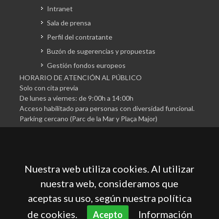
Intranet
Sala de prensa
Perfil del contratante
Buzón de sugerencias y propuestas
Gestión fondos europeos
HORARIO DE ATENCIÓN AL PÚBLICO
Solo con cita previa
De lunes a viernes: de 9:00h a 14:00h
Acceso habilitado para personas con diversidad funcional.
Parking cercano (Parc de la Mar y Plaça Major)
Nuestra web utiliza cookies. Al utilizar
nuestra web, consideramos que
aceptas su uso, según nuestra política
Cámara Oficial de Comercio, Industria, Servicios y
Navegación de Mallorca
de cookies.
Información
Acepto