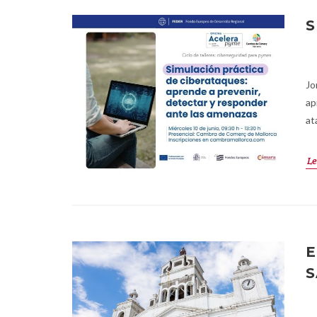
S
Jo
ap
at
Le
E
S