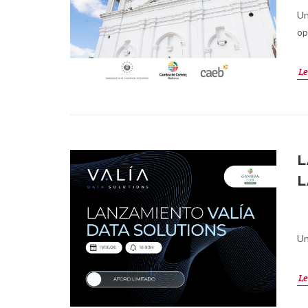
Un
op
Le
L
L
Un
Le