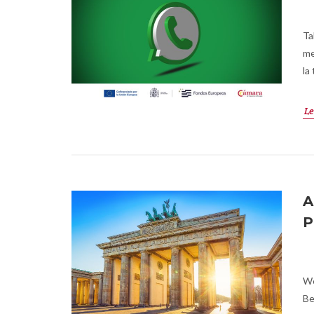
Ta
me
la
Le
A
P
We
Be