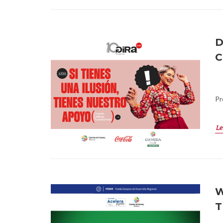
D
C
Pr
Le
W
T