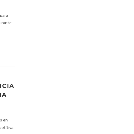
 para
durante
NCIA
IA
s en
etitiva