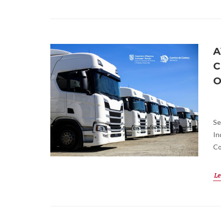
A
C
O
Se
In
Co
Le