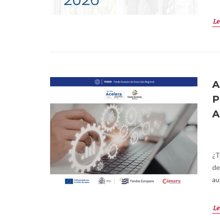
Le
A
P
A
¿T
de
au
Le