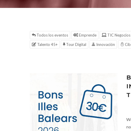
Todos los eventos
Emprende
TIC Negocios
Talento 45+
Tour Digital
Innovación
Cib
B
I
T
We
no