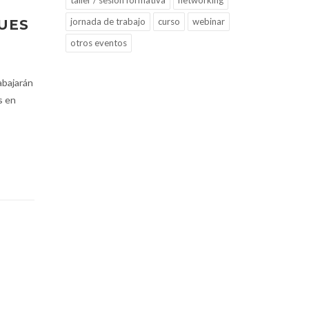
taller / sesión formativa
networking
jornada de trabajo
curso
webinar
UES
otros eventos
abajarán
s en