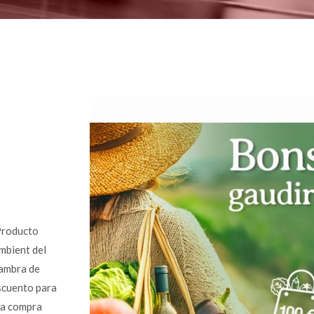
Producto
Ambient del
Cambra de
scuento para
 la compra