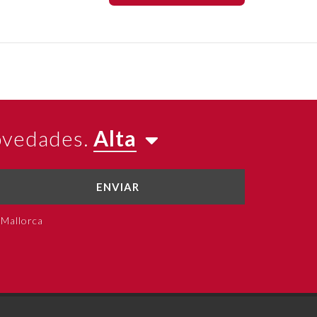
novedades.
Alta
ENVIAR
 Mallorca