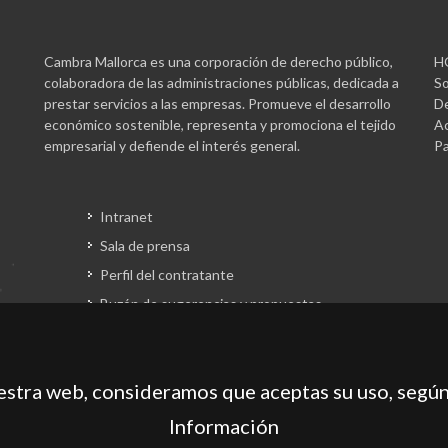
Cambra Mallorca es una corporación de derecho público,
H
colaboradora de las administraciones públicas, dedicada a
So
prestar servicios a las empresas. Promueve el desarrollo
De
económico sostenible, representa y promociona el tejido
Ac
empresarial y defiende el interés general.
Pa
Intranet
Sala de prensa
Perfil del contratante
Buzón de sugerencias y propuestas
Gestión fondos europeos
uestra web, consideramos que aceptas su uso, según
Información