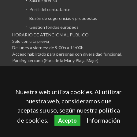
Sala de prensa
Perfil del contratante
Buzón de sugerencias y propuestas
Gestión fondos europeos
HORARIO DE ATENCIÓN AL PÚBLICO
Solo con cita previa
De lunes a viernes: de 9:00h a 14:00h
Acceso habilitado para personas con diversidad funcional.
Parking cercano (Parc de la Mar y Plaça Major)
Nuestra web utiliza cookies. Al utilizar
nuestra web, consideramos que
aceptas su uso, según nuestra política
Cámara Oficial de Comercio, Industria, Servicios y
Navegación de Mallorca
de cookies.
Información
Acepto
Aviso legal
Política de privacidad
Política de cookies