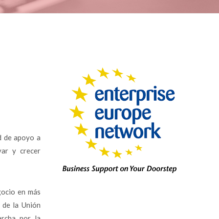
d de apoyo a
ar y crecer
gocio en más
 de la Unión
rcha por la