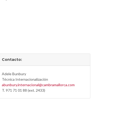
Contacto:
Adele Bunbury
Técnica Internacionalización
abunbury.internacional@cambramallorca.com
T. 971 71 01 88 (ext. 2433)