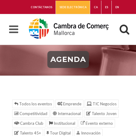
CONTÁCTANOS
SEDE ELECTRÓNICA
CA
ES
EN
AGENDA
Todos los eventos
Emprende
TIC Negocios
Competitividad
Internacional
Talento Joven
Cambra Club
Institucional
Evento externo
Talento 45+
Tour Digital
Innovación