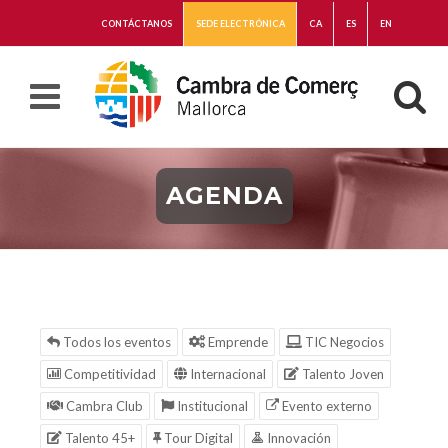
CONTÁCTANOS
SEDE ELECTRÓNICA
CA
ES
EN
AGENDA
Todos los eventos
Emprende
TIC Negocios
Competitividad
Internacional
Talento Joven
Cambra Club
Institucional
Evento externo
Talento 45+
Tour Digital
Innovación