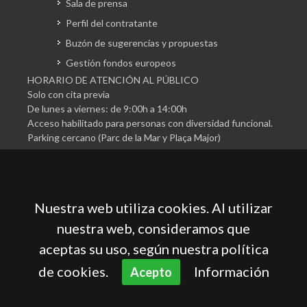
Sala de prensa
Perfil del contratante
Buzón de sugerencias y propuestas
Gestión fondos europeos
HORARIO DE ATENCIÓN AL PÚBLICO
Solo con cita previa
De lunes a viernes: de 9:00h a 14:00h
Acceso habilitado para personas con diversidad funcional.
Parking cercano (Parc de la Mar y Plaça Major)
Nuestra web utiliza cookies. Al utilizar
nuestra web, consideramos que
aceptas su uso, según nuestra política
Cámara Oficial de Comercio, Industria, Servicios y
Navegación de Mallorca
de cookies.
Información
Acepto
Aviso legal
Política de privacidad
Política de cookies