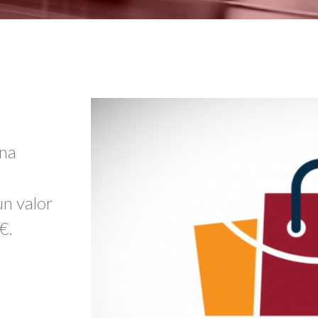
una
un valor
€.