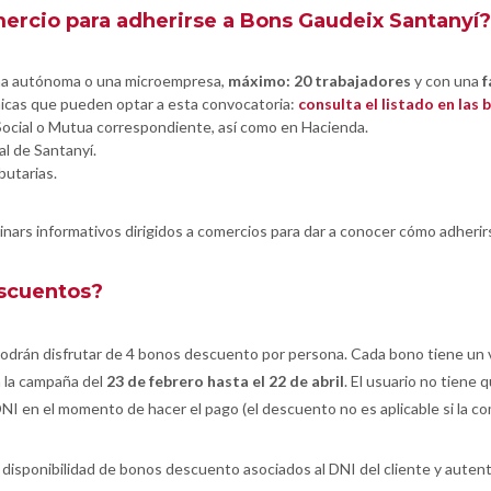
mercio para adherirse a Bons Gaudeix Santanyí?
ona autónoma o una microempresa,
máximo: 20 trabajadores
y con una
f
micas que pueden optar a esta convocatoria:
consulta el listado en las
 Social o Mutua correspondiente, así como en Hacienda.
al de Santanyí.
butarias.
nars informativos dirigidos a comercios para dar a conocer cómo adheri
escuentos?
odrán disfrutar de 4 bonos descuento por persona. Cada bono tiene un 
a la campaña del
23 de febrero hasta el 22 de abril
. El usuario no tiene 
I en el momento de hacer el pago (el descuento no es aplicable si la co
disponibilidad de bonos descuento asociados al DNI del cliente y autent