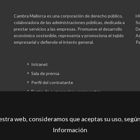
Cambra Mallorca es una corporación de derecho público,
H
colaboradora de las administraciones públicas, dedicada a
So
prestar servicios a las empresas. Promueve el desarrollo
De
económico sostenible, representa y promociona el tejido
Ac
empresarial y defiende el interés general.
Pa
Intranet
Sala de prensa
Perfil del contratante
Buzón de sugerencias y propuestas
Gestión fondos europeos
uestra web, consideramos que aceptas su uso, según
Información