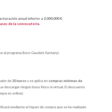
acturación anual inferior a 2.000.000 €
.
 bases de la convocatoria
.
rse al programa Bons Gaudeix Santanyí.
valor de
20 euros
y se aplica en
compras mínimas de
que descargar ningún bono físico ni virtual. El descuento
mpra es online).
ificará mediante el tiquet de compra que se ha realizado