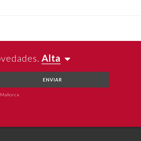
novedades.
Alta
ENVIAR
 Mallorca