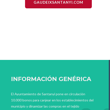
GAUDEIXSANTANYI.COM
INFORMACIÓN GENÉRICA
El Ayuntamiento de Santanyí pone en circulación
10.000 bonos para canjear en los establecimientos del
municipio y dinamizar las compras en el tejido