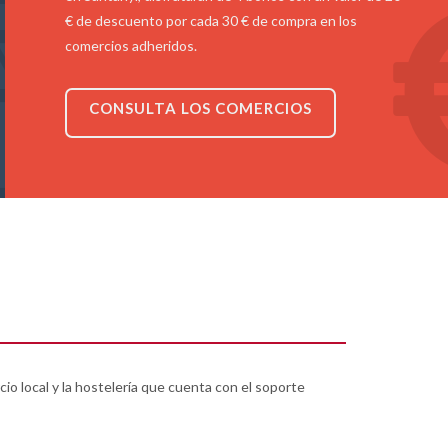
€ de descuento por cada 30 € de compra en los
comercios adheridos.
CONSULTA LOS COMERCIOS
o local y la hostelería que cuenta con el soporte