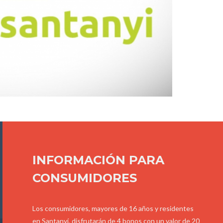
INFORMACIÓN PARA
CONSUMIDORES
Los consumidores, mayores de 16 años y residentes
en Santanyí, disfrutarán de 4 bonos con un valor de 20