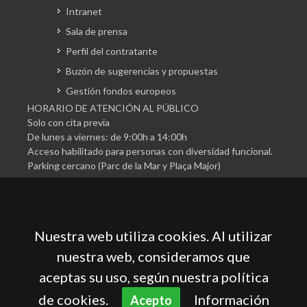
Intranet
Sala de prensa
Perfil del contratante
Buzón de sugerencias y propuestas
Gestión fondos europeos
HORARIO DE ATENCIÓN AL PÚBLICO
Solo con cita previa
De lunes a viernes: de 9:00h a 14:00h
Acceso habilitado para personas con diversidad funcional.
Parking cercano (Parc de la Mar y Plaça Major)
Nuestra web utiliza cookies. Al utilizar
nuestra web, consideramos que
aceptas su uso, según nuestra política
Cámara Oficial de Comercio, Industria, Servicios y
Navegación de Mallorca
de cookies.
Información
Acepto