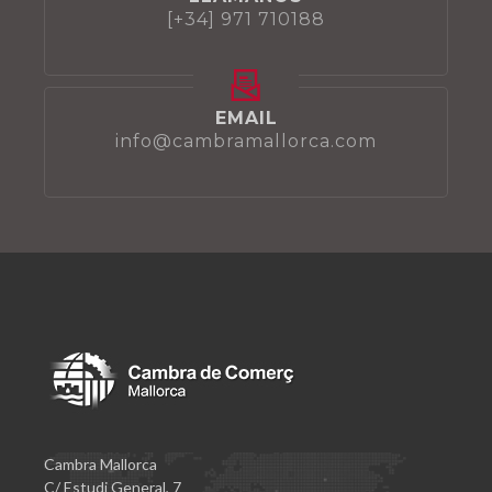
[+34] 971 710188
EMAIL
info@cambramallorca.com
Cambra Mallorca
C/ Estudi General, 7