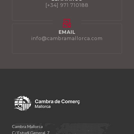
[+34] 971 710188
EMAIL
info@cambramallorca.com
Cambra Mallorca
C/ Estudi General, 7