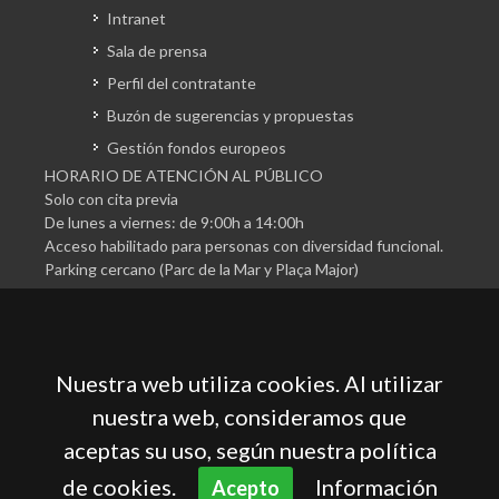
Intranet
Sala de prensa
Perfil del contratante
Buzón de sugerencias y propuestas
Gestión fondos europeos
HORARIO DE ATENCIÓN AL PÚBLICO
Solo con cita previa
De lunes a viernes: de 9:00h a 14:00h
Acceso habilitado para personas con diversidad funcional.
Parking cercano (Parc de la Mar y Plaça Major)
Nuestra web utiliza cookies. Al utilizar
nuestra web, consideramos que
aceptas su uso, según nuestra política
Cámara Oficial de Comercio, Industria, Servicios y
Navegación de Mallorca
de cookies.
Información
Acepto