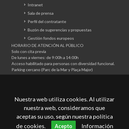
Intranet
Sala de prensa
Perfil del contratante
Buzón de sugerencias y propuestas
Gestión fondos europeos
HORARIO DE ATENCIÓN AL PÚBLICO
Solo con cita previa
De lunes a viernes: de 9:00h a 14:00h
Acceso habilitado para personas con diversidad funcional.
Parking cercano (Parc de la Mar y Plaça Major)
Nuestra web utiliza cookies. Al utilizar
nuestra web, consideramos que
aceptas su uso, según nuestra política
Cámara Oficial de Comercio, Industria, Servicios y
Navegación de Mallorca
de cookies.
Información
Acepto