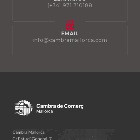
[+34] 971 710188
EMAIL
info@cambramallorca.com
Cambra Mallorca
C/ Estudi General, 7