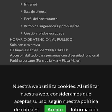
Intranet
Sala de prensa
Perfil del contratante
Buzón de sugerencias y propuestas
Gestión fondos europeos
HORARIO DE ATENCIÓN AL PÚBLICO
Solo con cita previa
De lunes a viernes: de 9:00h a 14:00h
Acceso habilitado para personas con diversidad funcional.
Parking cercano (Parc de la Mar y Plaça Major)
Nuestra web utiliza cookies. Al utilizar
nuestra web, consideramos que
aceptas su uso, según nuestra política
Cámara Oficial de Comercio, Industria, Servicios y
Navegación de Mallorca
de cookies.
Información
Acepto