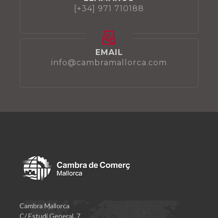
[+34] 971 710188
EMAIL
info@cambramallorca.com
Cambra Mallorca
C/ Estudi General, 7