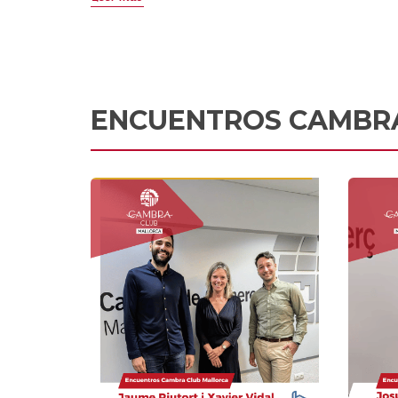
ENCUENTROS CAMBR
Habítium
Empresa líder en decoración,
reformas y mobiliario online. Ha
sabido innovar en un sector
tradicional, consolidando un
crecimiento sostenible.
Ver la entrevista