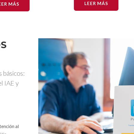
LEER MÁS
EER MÁS
OS
s básicos:
el IAE y
tención al