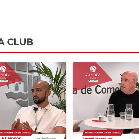
A CLUB
Món Lògic Informàt
Indígenas Digitales
Ayuda a las pymes a acceder a 
Empresa mallorquina que acompaña
mismas soluciones IT y
de forma cercana a las pymes en su
ciberseguridad que las gran
proceso de transformación digital
corporacio
Ver la entrevista
Ver la entrevista