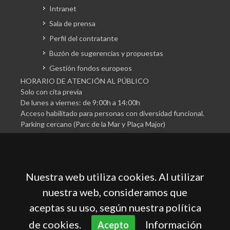
Intranet
Sala de prensa
Perfil del contratante
Buzón de sugerencias y propuestas
Gestión fondos europeos
HORARIO DE ATENCIÓN AL PÚBLICO
Solo con cita previa
De lunes a viernes: de 9:00h a 14:00h
Acceso habilitado para personas con diversidad funcional.
Parking cercano (Parc de la Mar y Plaça Major)
Nuestra web utiliza cookies. Al utilizar
nuestra web, consideramos que
aceptas su uso, según nuestra política
Cámara Oficial de Comercio, Industria, Servicios y
Navegación de Mallorca
de cookies.
Información
Acepto