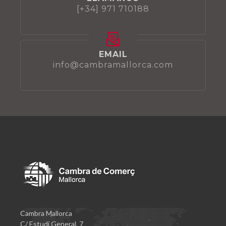
[+34] 971 710188
EMAIL
info@cambramallorca.com
Cambra Mallorca
C/ Estudi General, 7