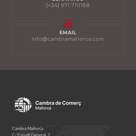
[+34] 971 710188
EMAIL
info@cambramallorca.com
Cambra Mallorca
C/ Estudi General, 7