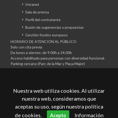
Intranet
Sala de prensa
Perfil del contratante
Buzón de sugerencias y propuestas
Gestión fondos europeos
HORARIO DE ATENCIÓN AL PÚBLICO
Solo con cita previa
De lunes a viernes: de 9:00h a 14:00h
Acceso habilitado para personas con diversidad funcional.
Parking cercano (Parc de la Mar y Plaça Major)
Nuestra web utiliza cookies. Al utilizar
nuestra web, consideramos que
aceptas su uso, según nuestra política
Cámara Oficial de Comercio, Industria, Servicios y
Navegación de Mallorca
de cookies.
Información
Acepto