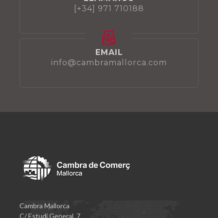
[+34] 971 710188
EMAIL
info@cambramallorca.com
Cambra Mallorca
C/ Estudi General, 7