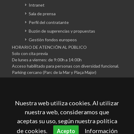
Intranet
Sala de prensa
Perfil del contratante
Buzón de sugerencias y propuestas
Gestión fondos europeos
HORARIO DE ATENCIÓN AL PÚBLICO
Solo con cita previa
De lunes a viernes: de 9:00h a 14:00h
Acceso habilitado para personas con diversidad funcional.
Parking cercano (Parc de la Mar y Plaça Major)
Nuestra web utiliza cookies. Al utilizar
nuestra web, consideramos que
aceptas su uso, según nuestra política
Cámara Oficial de Comercio, Industria, Servicios y
Navegación de Mallorca
de cookies.
Información
Acepto