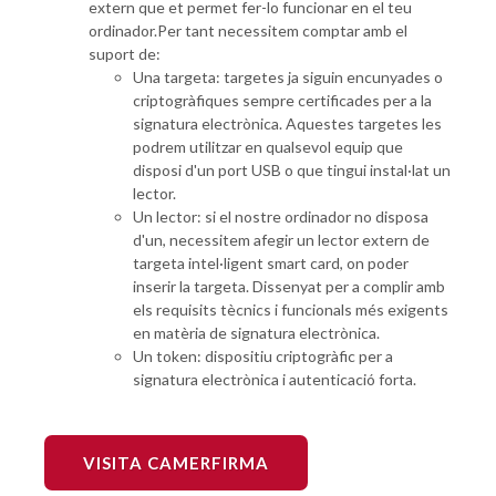
extern que et permet fer-lo funcionar en el teu
ordinador.Per tant necessitem comptar amb el
suport de:
Una targeta: targetes ja siguin encunyades o
criptogràfiques sempre certificades per a la
signatura electrònica. Aquestes targetes les
podrem utilitzar en qualsevol equip que
disposi d'un port USB o que tingui instal·lat un
lector.
Un lector: si el nostre ordinador no disposa
d'un, necessitem afegir un lector extern de
targeta intel·ligent smart card, on poder
inserir la targeta. Dissenyat per a complir amb
els requisits tècnics i funcionals més exigents
en matèria de signatura electrònica.
Un token: dispositiu criptogràfic per a
signatura electrònica i autenticació forta.
VISITA CAMERFIRMA