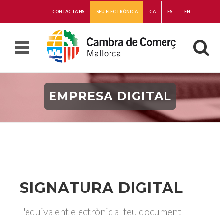
CONTACTA'NS
SEU ELECTRÒNICA
CA
ES
EN
EMPRESA DIGITAL
SIGNATURA DIGITAL
L'equivalent electrònic al teu document