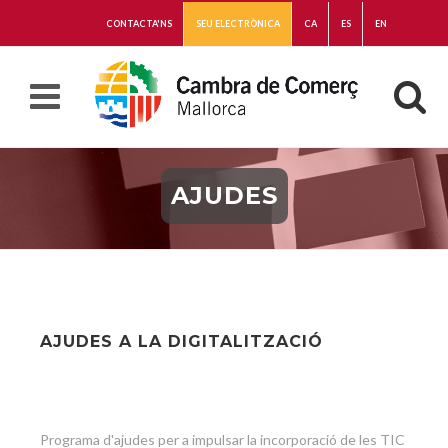
CONTACTA'NS
SEU ELECTRÒNICA
CA
ES
EN
AJUDES
AJUDES A LA DIGITALITZACIÓ
Programa d'ajudes per a impulsar la incorporació de les TIC