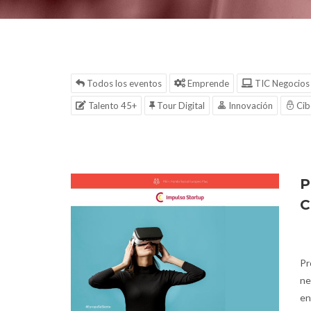
Todos los eventos
Emprende
TIC Negocios
Talento 45+
Tour Digital
Innovación
Cib
P
C
Pr
ne
en