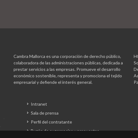
Cambra Mallorca es una corporación de derecho público,
H
colaboradora de las administraciones públicas, dedicada a
So
prestar servicios a las empresas. Promueve el desarrollo
De
económico sostenible, representa y promociona el tejido
Ac
empresarial y defiende el interés general.
Pa
Intranet
Sala de prensa
Perfil del contratante
Buzón de sugerencias y propuestas